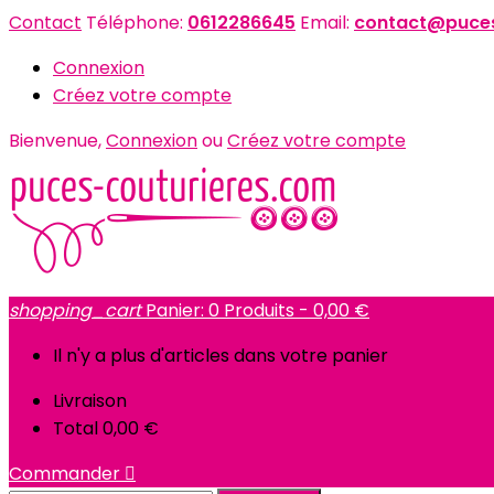
Contact
Téléphone:
0612286645
Email:
contact@puces
Connexion
Créez votre compte
Bienvenue,
Connexion
ou
Créez votre compte
shopping_cart
Panier:
0
Produits - 0,00 €
Il n'y a plus d'articles dans votre panier
Livraison
Total
0,00 €
Commander
