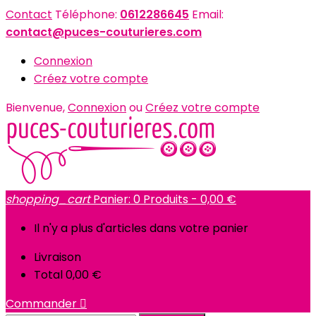
Contact
Téléphone:
0612286645
Email:
contact@puces-couturieres.com
Connexion
Créez votre compte
Bienvenue,
Connexion
ou
Créez votre compte
shopping_cart
Panier:
0
Produits - 0,00 €
Il n'y a plus d'articles dans votre panier
Livraison
Total
0,00 €
Commander
