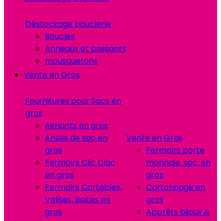
Déstockage bouclerie
Boucles
Anneaux et passants
mousquetons
Vente en Gros
Fournitures pour Sacs en
gros
Aimants en gros
Anses de sac en
Vente en Gros
gros
Fermoirs porte
Fermoirs Clic Clac
monnaie, sac. en
en gros
gros
Fermoirs Cartables,
Cartonnage en
Valises, Boites en
gros
gros
Apprêts bijoux &