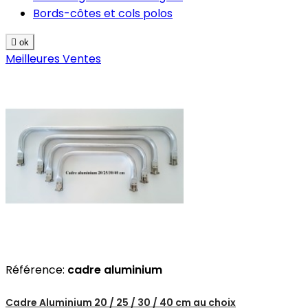
Bords-côtes et cols polos

ok
Meilleures Ventes
Référence:
cadre aluminium
Cadre Aluminium 20 / 25 / 30 / 40 cm au choix