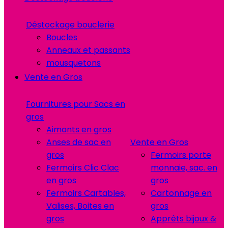
Déstockage bouclerie
Boucles
Anneaux et passants
mousquetons
Vente en Gros
Fournitures pour Sacs en
gros
Aimants en gros
Anses de sac en
Vente en Gros
gros
Fermoirs porte
Fermoirs Clic Clac
monnaie, sac. en
en gros
gros
Fermoirs Cartables,
Cartonnage en
Valises, Boites en
gros
gros
Apprêts bijoux &