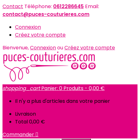
Contact
Téléphone:
0612286645
Email:
contact@puces-couturieres.com
Connexion
Créez votre compte
Bienvenue,
Connexion
ou
Créez votre compte
shopping_cart
Panier:
0
Produits - 0,00 €
Il n'y a plus d'articles dans votre panier
Livraison
Total
0,00 €
Commander
