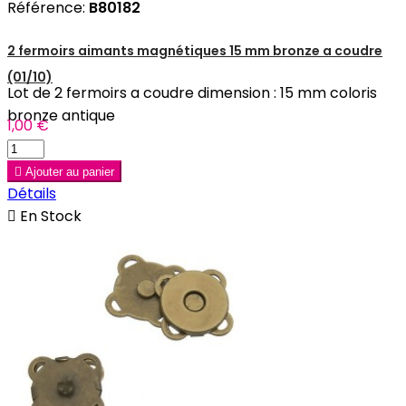
Référence:
B80182
2 fermoirs aimants magnétiques 15 mm bronze a coudre
(01/10)
Lot de 2 fermoirs a coudre dimension : 15 mm coloris
bronze antique
1,00 €

Ajouter au panier
Détails

En Stock