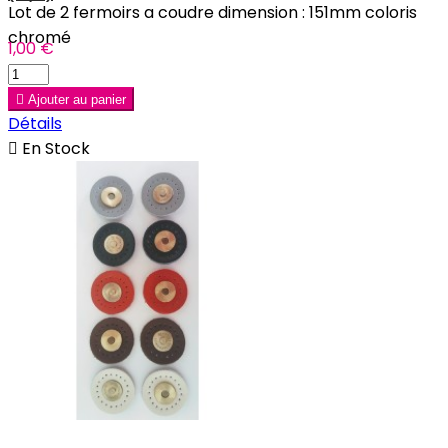
Lot de 2 fermoirs a coudre dimension : 151mm coloris
chromé
1,00 €

Ajouter au panier
Détails

En Stock