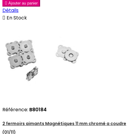

Ajouter au panier
Détails

En Stock
Référence:
B80184
2 fermoirs aimants Magnétiques 11 mm chromé a coudre
(01/11)