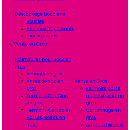
Déstockage bouclerie
Boucles
Anneaux et passants
mousquetons
Vente en Gros
Fournitures pour Sacs en
gros
Aimants en gros
Anses de sac en
Vente en Gros
gros
Fermoirs porte
Fermoirs Clic Clac
monnaie, sac. en
en gros
gros
Fermoirs Cartables,
Cartonnage en
Valises, Boites en
gros
gros
Apprêts bijoux &