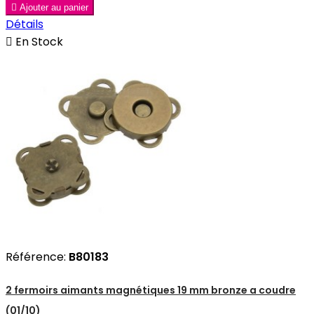

Ajouter au panier
Détails

En Stock
Référence:
B80183
2 fermoirs aimants magnétiques 19 mm bronze a coudre
(01/10)