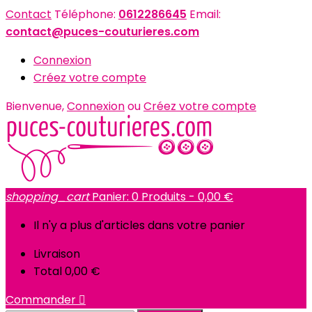
Contact
Téléphone:
0612286645
Email:
contact@puces-couturieres.com
Connexion
Créez votre compte
Bienvenue,
Connexion
ou
Créez votre compte
shopping_cart
Panier:
0
Produits - 0,00 €
Il n'y a plus d'articles dans votre panier
Livraison
Total
0,00 €
Commander
