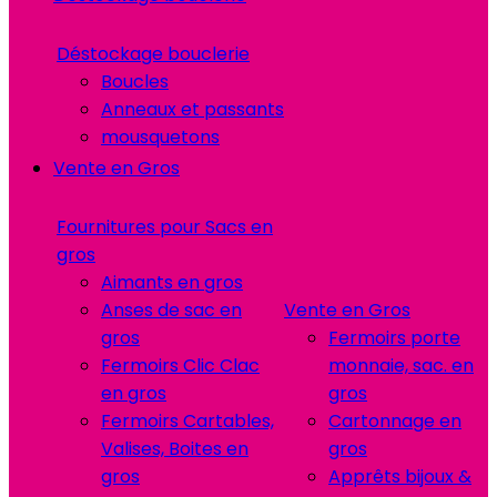
Déstockage bouclerie
Boucles
Anneaux et passants
mousquetons
Vente en Gros
Fournitures pour Sacs en
gros
Aimants en gros
Anses de sac en
Vente en Gros
gros
Fermoirs porte
Fermoirs Clic Clac
monnaie, sac. en
en gros
gros
Fermoirs Cartables,
Cartonnage en
Valises, Boites en
gros
gros
Apprêts bijoux &