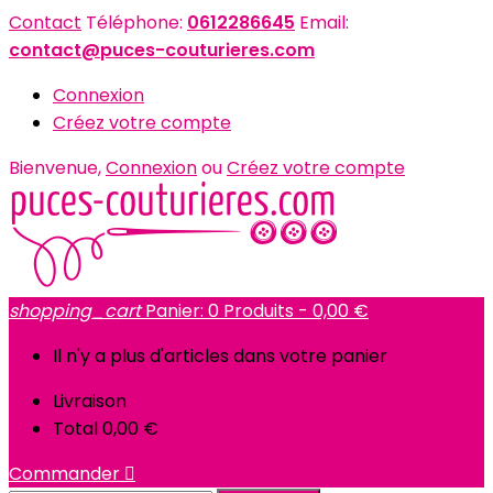
Contact
Téléphone:
0612286645
Email:
contact@puces-couturieres.com
Connexion
Créez votre compte
Bienvenue,
Connexion
ou
Créez votre compte
shopping_cart
Panier:
0
Produits - 0,00 €
Il n'y a plus d'articles dans votre panier
Livraison
Total
0,00 €
Commander
