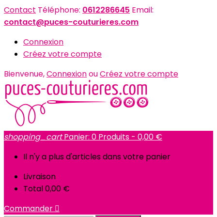
Contact
Téléphone:
0612286645
Email:
contact@puces-couturieres.com
Connexion
Créez votre compte
Bienvenue,
Connexion
ou
Créez votre compte
shopping_cart
Panier:
0
Produits - 0,00 €
Il n'y a plus d'articles dans votre panier
Livraison
Total
0,00 €
Commander
