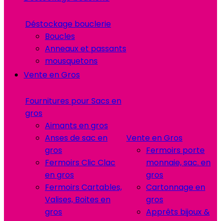
Déstockage bouclerie
Boucles
Anneaux et passants
mousquetons
Vente en Gros
Fournitures pour Sacs en
gros
Aimants en gros
Anses de sac en
Vente en Gros
gros
Fermoirs porte
Fermoirs Clic Clac
monnaie, sac. en
en gros
gros
Fermoirs Cartables,
Cartonnage en
Valises, Boites en
gros
gros
Apprêts bijoux &