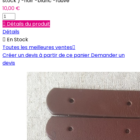
stock ) -noir -blanc -fauve
10,00 €

Détails du produit
Détails

En Stock
Toutes les meilleures ventes

Créer un devis à partir de ce panier
Demander un
devis