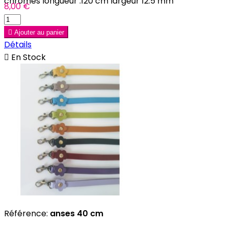
chromés longueur :120 cm largeur 12.5 mm
8,00 €

Ajouter au panier
Détails

En Stock
Référence:
anses 40 cm