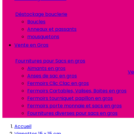
Déstockage bouclerie
Boucles
Anneaux et passants
mousquetons
Vente en Gros
Fournitures pour Sacs en gros
Aimants en gros
Ve
Anses de sac en gros
Fermoirs Clic Clac en gros
Fermoirs Cartables, Valises, Boites en gros
Fermoirs tourniquet papillon en gros
Fermoirs porte monnaie et sacs en gros
Fournitures diverses pour sacs en gros
Accueil
Vignettes 15 x 15 cm