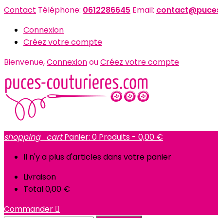
Contact
Téléphone:
0612286645
Email:
contact@puces
Connexion
Créez votre compte
Bienvenue,
Connexion
ou
Créez votre compte
shopping_cart
Panier:
0
Produits - 0,00 €
Il n'y a plus d'articles dans votre panier
Livraison
Total
0,00 €
Commander
