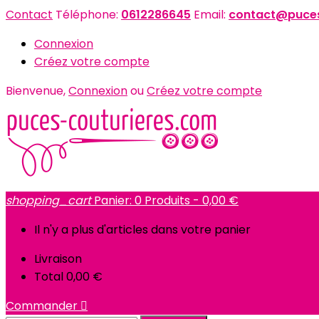
Contact
Téléphone:
0612286645
Email:
contact@puces
Connexion
Créez votre compte
Bienvenue,
Connexion
ou
Créez votre compte
shopping_cart
Panier:
0
Produits - 0,00 €
Il n'y a plus d'articles dans votre panier
Livraison
Total
0,00 €
Commander
