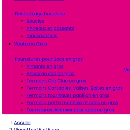
Déstockage bouclerie
Boucles
Anneaux et passants
mousquetons
Vente en Gros
Fournitures pour Sacs en gros
Aimants en gros
Ve
Anses de sac en gros
Fermoirs Clic Clac en gros
Fermoirs Cartables, Valises, Boites en gros
Fermoirs tourniquet papillon en gros
Fermoirs porte monnaie et sacs en gros
Fournitures diverses pour sacs en gros
Accueil
Vignettes 15 x 15 cm