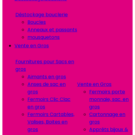
Déstockage bouclerie
Boucles
Anneaux et passants
mousquetons
Vente en Gros
Fournitures pour Sacs en
gros
Aimants en gros
Anses de sac en
Vente en Gros
gros
Fermoirs porte
Fermoirs Clic Clac
monnaie, sac. en
en gros
gros
Fermoirs Cartables,
Cartonnage en
Valises, Boites en
gros
gros
Apprêts bijoux &