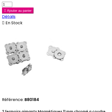

Ajouter au panier
Détails

En Stock
Référence:
B80184
2 fermoirs aimants Magnétiques 11 mm chromé a coudre