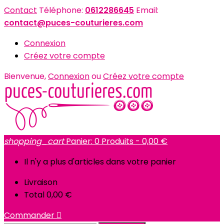
Contact
Téléphone:
0612286645
Email:
contact@puces-couturieres.com
Connexion
Créez votre compte
Bienvenue,
Connexion
ou
Créez votre compte
shopping_cart
Panier:
0
Produits - 0,00 €
Il n'y a plus d'articles dans votre panier
Livraison
Total
0,00 €
Commander
