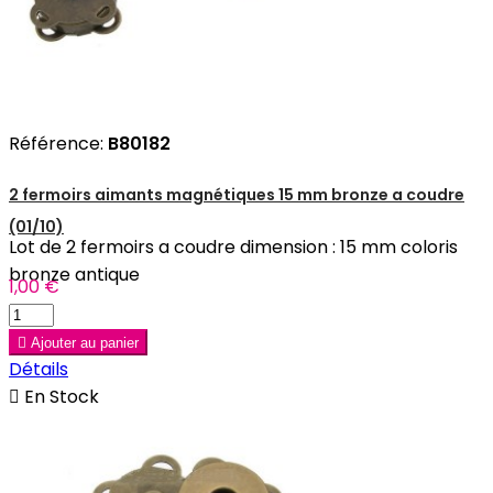
Référence:
B80182
2 fermoirs aimants magnétiques 15 mm bronze a coudre
(01/10)
Lot de 2 fermoirs a coudre dimension : 15 mm coloris
bronze antique
1,00 €

Ajouter au panier
Détails

En Stock