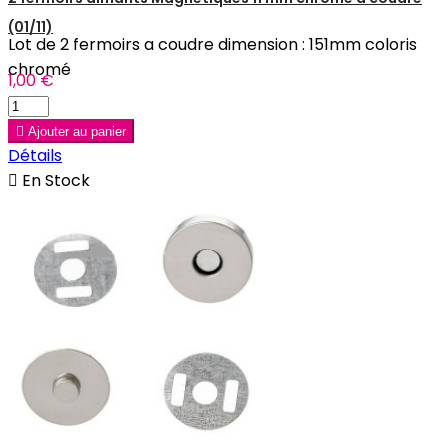
(01/11)
Lot de 2 fermoirs a coudre dimension : 151mm coloris
chromé
1,00 €

Ajouter au panier
Détails

En Stock