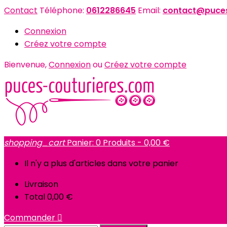
Contact
Téléphone:
0612286645
Email:
contact@puces
Connexion
Créez votre compte
Bienvenue,
Connexion
ou
Créez votre compte
shopping_cart
Panier:
0
Produits - 0,00 €
Il n'y a plus d'articles dans votre panier
Livraison
Total
0,00 €
Commander
