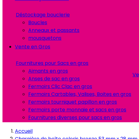
Déstockage bouclerie
Boucles
Anneaux et passants
mousquetons
Vente en Gros
Fournitures pour Sacs en gros
Aimants en gros
Ve
Anses de sac en gros
Fermoirs Clic Clac en gros
Fermoirs Cartables, Valises, Boites en gros
Fermoirs tourniquet papillon en gros
Fermoirs porte monnaie et sacs en gros
Fournitures diverses pour sacs en gros
Accueil
Charnière de boîte coloris bronze 53 mm x 28 mm 