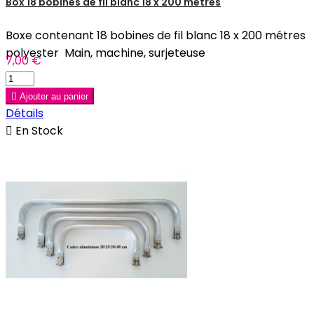
Box 18 bobines de fil blanc 18 x 200 mètres
Boxe contenant 18 bobines de fil blanc 18 x 200 métres
polyester Main, machine, surjeteuse
7,00 €

Ajouter au panier
Détails

En Stock