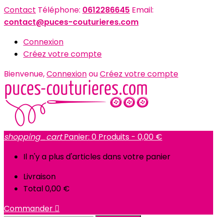
Contact
Téléphone:
0612286645
Email:
contact@puces-couturieres.com
Connexion
Créez votre compte
Bienvenue,
Connexion
ou
Créez votre compte
shopping_cart
Panier:
0
Produits - 0,00 €
Il n'y a plus d'articles dans votre panier
Livraison
Total
0,00 €
Commander
