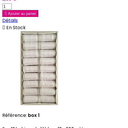

Ajouter au panier
Détails

En Stock
Référence:
box 1