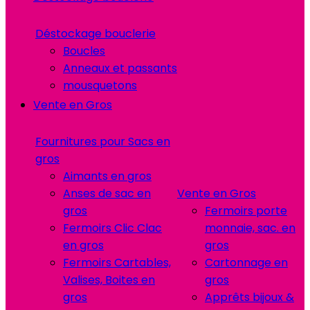
Déstockage bouclerie
Boucles
Anneaux et passants
mousquetons
Vente en Gros
Fournitures pour Sacs en
gros
Aimants en gros
Anses de sac en
Vente en Gros
gros
Fermoirs porte
Fermoirs Clic Clac
monnaie, sac. en
en gros
gros
Fermoirs Cartables,
Cartonnage en
Valises, Boites en
gros
gros
Apprêts bijoux &