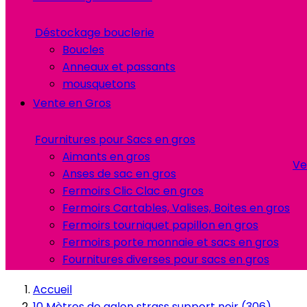
Déstockage bouclerie
Boucles
Anneaux et passants
mousquetons
Vente en Gros
Fournitures pour Sacs en gros
Aimants en gros
Ve
Anses de sac en gros
Fermoirs Clic Clac en gros
Fermoirs Cartables, Valises, Boites en gros
Fermoirs tourniquet papillon en gros
Fermoirs porte monnaie et sacs en gros
Fournitures diverses pour sacs en gros
Accueil
10 Mètres de galon strass support noir (306)