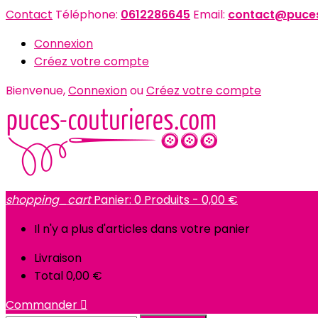
Contact
Téléphone:
0612286645
Email:
contact@puces
Connexion
Créez votre compte
Bienvenue,
Connexion
ou
Créez votre compte
shopping_cart
Panier:
0
Produits - 0,00 €
Il n'y a plus d'articles dans votre panier
Livraison
Total
0,00 €
Commander
