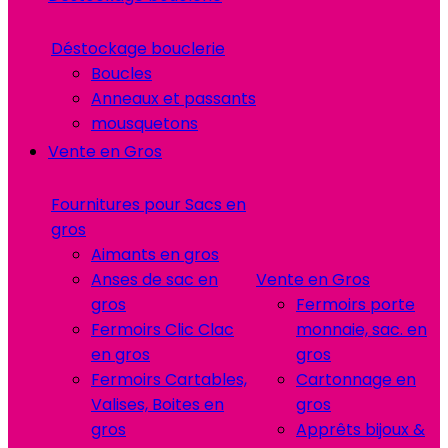
Déstockage bouclerie
Boucles
Anneaux et passants
mousquetons
Vente en Gros
Fournitures pour Sacs en
gros
Aimants en gros
Anses de sac en
Vente en Gros
gros
Fermoirs porte
Fermoirs Clic Clac
monnaie, sac. en
en gros
gros
Fermoirs Cartables,
Cartonnage en
Valises, Boites en
gros
gros
Apprêts bijoux &