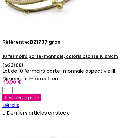
Référence:
B21737 gros
10 fermoirs porte-monnaie, coloris bronze 16 x 9cm
(G23/06)
Lot de 10 fermoirs porte-monnaie aspect vieilli
Dimension 16 cm x 9 cm
40,00 €

Ajouter au panier
Détails

Derniers articles en stock