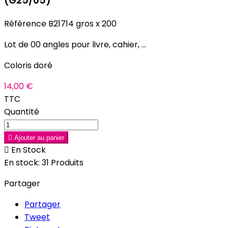
(G25/05)
Référence
B21714 gros x 200
Lot de 00 angles pour livre, cahier, ...
Coloris doré
14,00 €
TTC
Quantité

Ajouter au panier

En Stock
En stock:
31 Produits
Partager
Partager
Tweet