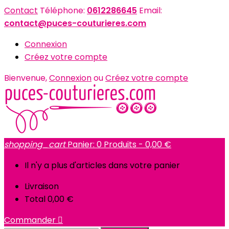
Contact
Téléphone:
0612286645
Email:
contact@puces-couturieres.com
Connexion
Créez votre compte
Bienvenue,
Connexion
ou
Créez votre compte
shopping_cart
Panier:
0
Produits - 0,00 €
Il n'y a plus d'articles dans votre panier
Livraison
Total
0,00 €
Commander
