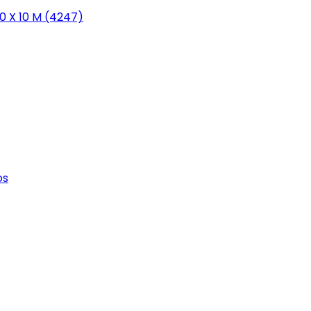
0 X 10 M (4247)
os