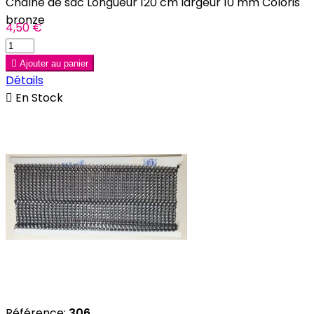
Chaîne de sac Longueur 120 cm largeur 10 mm Coloris
bronze
4,50 €

Ajouter au panier
Détails

En Stock
Référence:
306