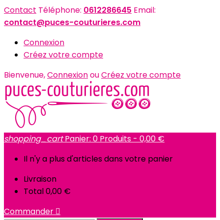
Contact
Téléphone:
0612286645
Email:
contact@puces-couturieres.com
Connexion
Créez votre compte
Bienvenue,
Connexion
ou
Créez votre compte
shopping_cart
Panier:
0
Produits - 0,00 €
Il n'y a plus d'articles dans votre panier
Livraison
Total
0,00 €
Commander
