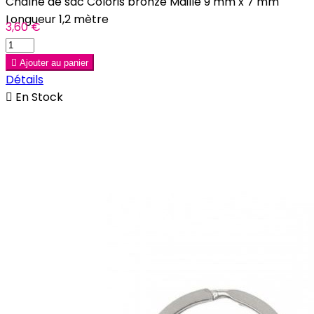
Chaîne de sac Coloris bronze Maille 9 mm x 7 mm
Longueur 1,2 mètre
3,60 €

Ajouter au panier
Détails

En Stock