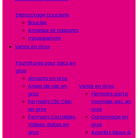
Déstockage bouclerie
Boucles
Anneaux et passants
mousquetons
Vente en Gros
Fournitures pour Sacs en
gros
Aimants en gros
Anses de sac en
Vente en Gros
gros
Fermoirs porte
Fermoirs Clic Clac
monnaie, sac. en
en gros
gros
Fermoirs Cartables,
Cartonnage en
Valises, Boites en
gros
gros
Apprêts bijoux &