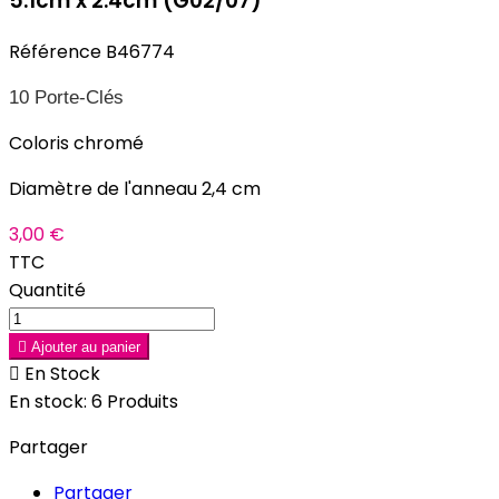
5.1cm x 2.4cm (G02/07)
Référence
B46774
10 Porte-Clés
Coloris chromé
Diamètre de l'anneau 2,4 cm
3,00 €
TTC
Quantité

Ajouter au panier

En Stock
En stock:
6 Produits
Partager
Partager