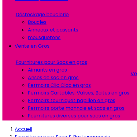
Déstockage bouclerie
Boucles
Anneaux et passants
mousquetons
Vente en Gros
Fournitures pour Sacs en gros
Aimants en gros
Ve
Anses de sac en gros
Fermoirs Clic Clac en gros
Fermoirs Cartables, Valises, Boites en gros
Fermoirs tourniquet papillon en gros
Fermoirs porte monnaie et sacs en gros
Fournitures diverses pour sacs en gros
Accueil
Fournitures pour Sacs & Porte-monnaie