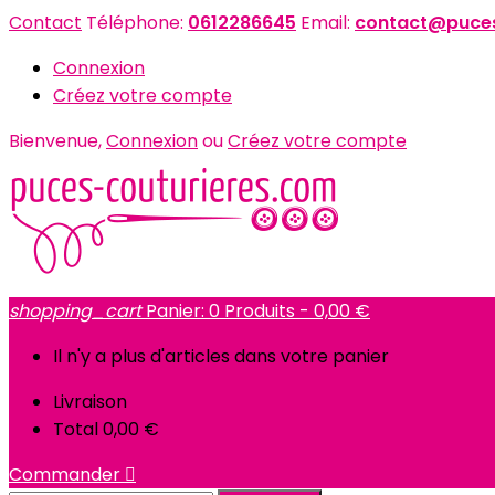
Contact
Téléphone:
0612286645
Email:
contact@puces
Connexion
Créez votre compte
Bienvenue,
Connexion
ou
Créez votre compte
shopping_cart
Panier:
0
Produits - 0,00 €
Il n'y a plus d'articles dans votre panier
Livraison
Total
0,00 €
Commander
