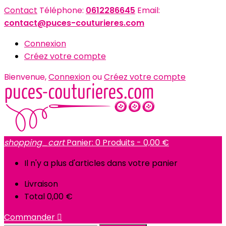
Contact
Téléphone:
0612286645
Email:
contact@puces-couturieres.com
Connexion
Créez votre compte
Bienvenue,
Connexion
ou
Créez votre compte
shopping_cart
Panier:
0
Produits - 0,00 €
Il n'y a plus d'articles dans votre panier
Livraison
Total
0,00 €
Commander
