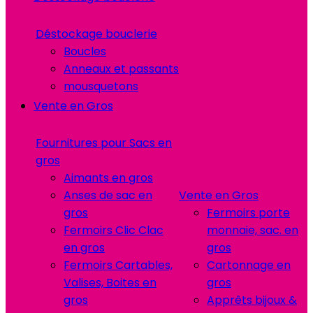
Déstockage bouclerie
Boucles
Anneaux et passants
mousquetons
Vente en Gros
Fournitures pour Sacs en
gros
Aimants en gros
Anses de sac en
Vente en Gros
gros
Fermoirs porte
Fermoirs Clic Clac
monnaie, sac. en
en gros
gros
Fermoirs Cartables,
Cartonnage en
Valises, Boites en
gros
gros
Apprêts bijoux &