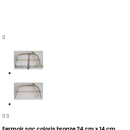



Fermoir sac coloris bronze 24 cm x 14 cm