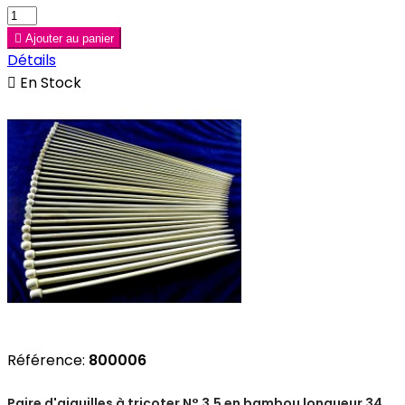

Ajouter au panier
Détails

En Stock
Référence:
800006
Paire d'aiguilles à tricoter N° 3,5 en bambou longueur 34