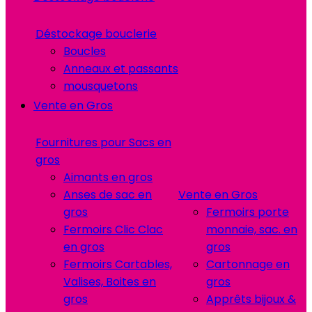
Déstockage bouclerie
Boucles
Anneaux et passants
mousquetons
Vente en Gros
Fournitures pour Sacs en
gros
Aimants en gros
Anses de sac en
Vente en Gros
gros
Fermoirs porte
Fermoirs Clic Clac
monnaie, sac. en
en gros
gros
Fermoirs Cartables,
Cartonnage en
Valises, Boites en
gros
gros
Apprêts bijoux &