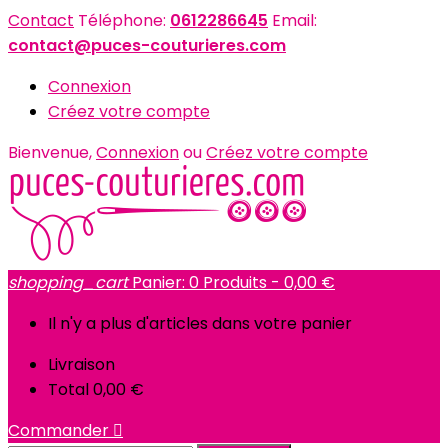
Contact
Téléphone:
0612286645
Email:
contact@puces-couturieres.com
Connexion
Créez votre compte
Bienvenue,
Connexion
ou
Créez votre compte
shopping_cart
Panier:
0
Produits - 0,00 €
Il n'y a plus d'articles dans votre panier
Livraison
Total
0,00 €
Commander
