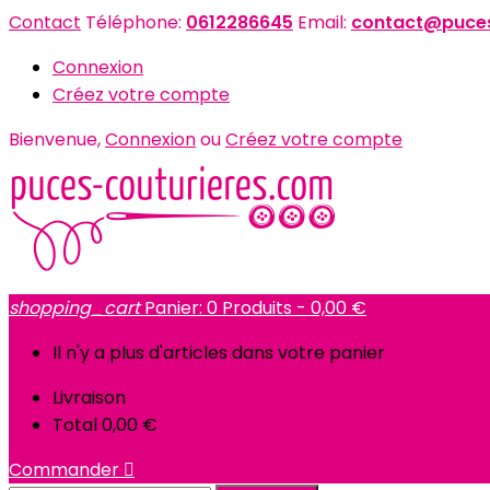
Contact
Téléphone:
0612286645
Email:
contact@puces
Connexion
Créez votre compte
Bienvenue,
Connexion
ou
Créez votre compte
shopping_cart
Panier:
0
Produits - 0,00 €
Il n'y a plus d'articles dans votre panier
Livraison
Total
0,00 €
Commander
