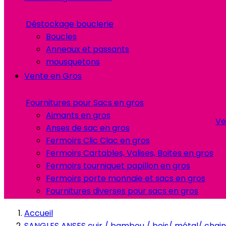
Déstockage bouclerie
Boucles
Anneaux et passants
mousquetons
Vente en Gros
Fournitures pour Sacs en gros
Aimants en gros
Ve
Anses de sac en gros
Fermoirs Clic Clac en gros
Fermoirs Cartables, Valises, Boites en gros
Fermoirs tourniquet papillon en gros
Fermoirs porte monnaie et sacs en gros
Fournitures diverses pour sacs en gros
Accueil
SANGLES ANSES cuir / bambou / bois/ métal/ chain