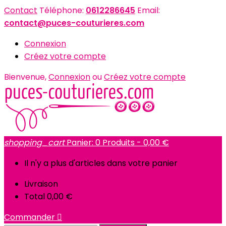
Contact
Téléphone:
0612286645
Email:
contact@puces-couturieres.com
Connexion
Créez votre compte
Bienvenue,
Connexion
ou
Créez votre compte
shopping_cart
Panier:
0
Produits - 0,00 €
Il n'y a plus d'articles dans votre panier
Livraison
Total
0,00 €
Commander
