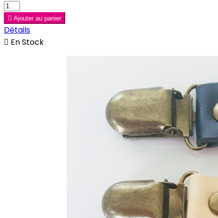

Ajouter au panier
Détails

En Stock