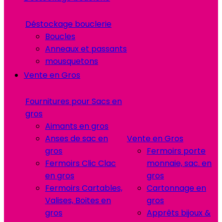
Déstockage bouclerie
Boucles
Anneaux et passants
mousquetons
Vente en Gros
Fournitures pour Sacs en
gros
Aimants en gros
Anses de sac en
Vente en Gros
gros
Fermoirs porte
Fermoirs Clic Clac
monnaie, sac. en
en gros
gros
Fermoirs Cartables,
Cartonnage en
Valises, Boites en
gros
gros
Apprêts bijoux &