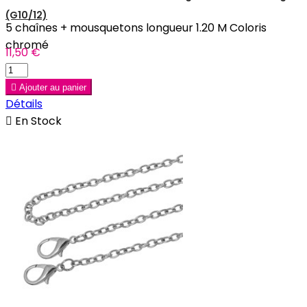
(G10/12)
5 chaînes + mousquetons longueur 1.20 M Coloris
chromé
11,50 €

Ajouter au panier
Détails

En Stock