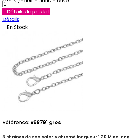
stock ) -noir -blanc -fauve

Détails du produit
Détails

En Stock
Référence:
B68791 gros
5 chaînes de sac coloris chromé longueur 1.20 M de long