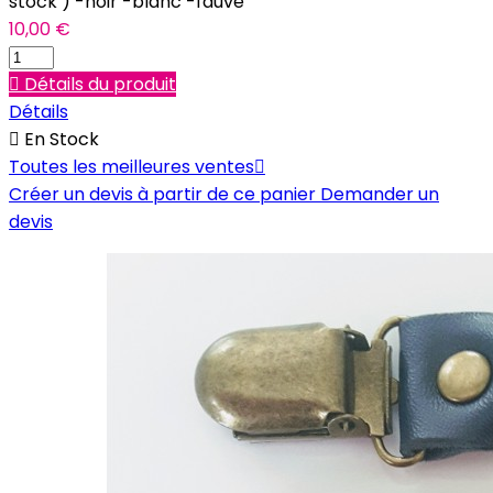
stock ) -noir -blanc -fauve
10,00 €

Détails du produit
Détails

En Stock
Toutes les meilleures ventes

Créer un devis à partir de ce panier
Demander un
devis