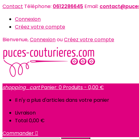
Contact
Téléphone:
0612286645
Email:
contact@puces
Connexion
Créez votre compte
Bienvenue,
Connexion
ou
Créez votre compte
shopping_cart
Panier:
0
Produits - 0,00 €
Il n'y a plus d'articles dans votre panier
Livraison
Total
0,00 €
Commander
