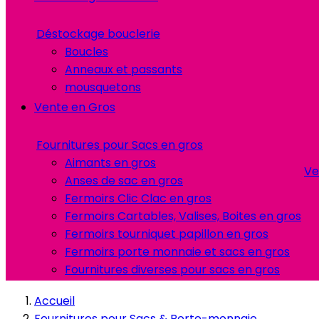
Déstockage bouclerie
Boucles
Anneaux et passants
mousquetons
Vente en Gros
Fournitures pour Sacs en gros
Aimants en gros
Ve
Anses de sac en gros
Fermoirs Clic Clac en gros
Fermoirs Cartables, Valises, Boites en gros
Fermoirs tourniquet papillon en gros
Fermoirs porte monnaie et sacs en gros
Fournitures diverses pour sacs en gros
Accueil
Fournitures pour Sacs & Porte-monnaie