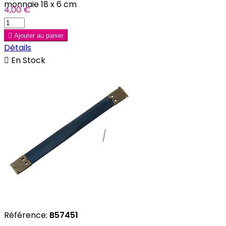
monnaie 18 x 6 cm
4,00 €

Ajouter au panier
Détails

En Stock
Référence:
B57451