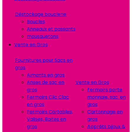
Déstockage bouclerie
Boucles
Anneaux et passants
mousquetons
Vente en Gros
Fournitures pour Sacs en
gros
Aimants en gros
Anses de sac en
Vente en Gros
gros
Fermoirs porte
Fermoirs Clic Clac
monnaie, sac. en
en gros
gros
Fermoirs Cartables,
Cartonnage en
Valises, Boites en
gros
gros
Apprêts bijoux &