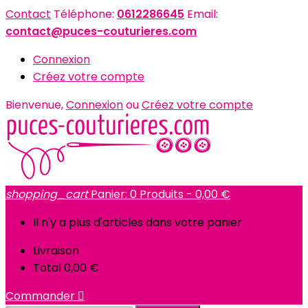
Contact
Téléphone:
0612286645
Email:
contact@puces-couturieres.com
Connexion
Créez votre compte
Bienvenue,
Connexion
ou
Créez votre compte
shopping_cart
Panier:
0
Produits - 0,00 €
Il n'y a plus d'articles dans votre panier
Livraison
Total
0,00 €
Commander
