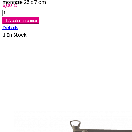
monnaie 25 x 7 cm
5,00 €

Ajouter au panier
Détails

En Stock