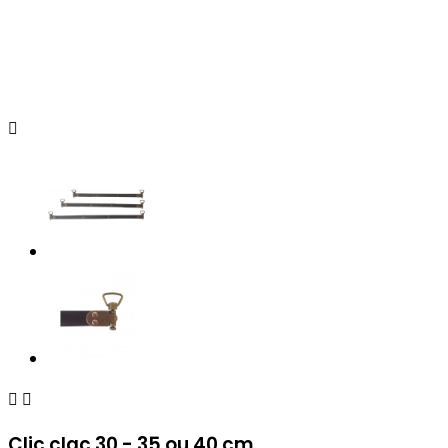



Clic clac 30 - 35 ou 40 cm