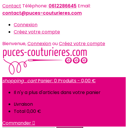
Contact
Téléphone:
0612286645
Email:
contact@puces-couturieres.com
Connexion
Créez votre compte
Bienvenue,
Connexion
ou
Créez votre compte
shopping_cart
Panier:
0
Produits - 0,00 €
Il n'y a plus d'articles dans votre panier
Livraison
Total
0,00 €
Commander
