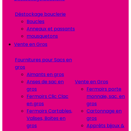
Déstockage bouclerie
Boucles
Anneaux et passants
mousquetons
Vente en Gros
Fournitures pour Sacs en
gros
Aimants en gros
Anses de sac en
Vente en Gros
gros
Fermoirs porte
Fermoirs Clic Clac
monnaie, sac. en
en gros
gros
Fermoirs Cartables,
Cartonnage en
Valises, Boites en
gros
gros
Apprêts bijoux &